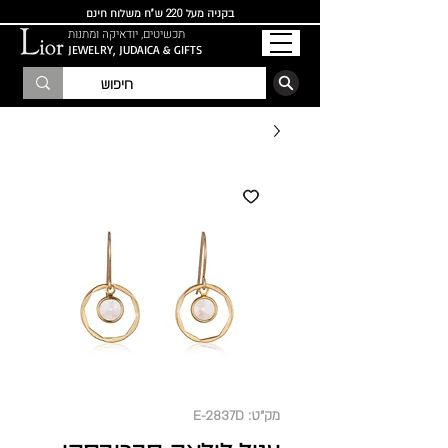
בקניה מעל 220 ש"ח משלוח חינם
תכשיטים, יודאיקה ומתנות
JEWELRY, JUDAICA & GIFTS
הרשמו לרשימת התפוצה
מק"ט: E-2837D