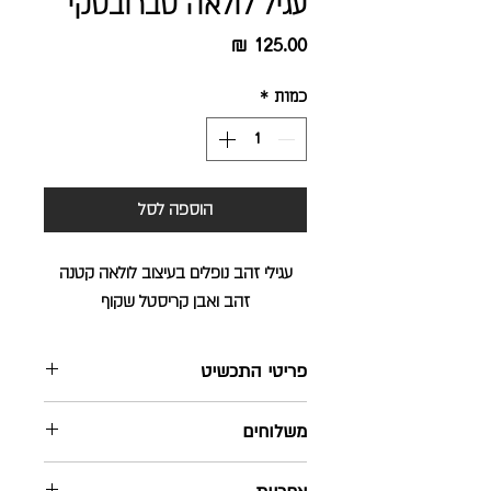
עגיל לולאה סברובסקי
מחיר
כמות
*
הוספה לסל
עגילי זהב נופלים בעיצוב לולאה קטנה
זהב ואבן קריסטל שקוף
פריטי התכשיט
העגיל מעוצב ומיוצר בישראל בעבודת יד
משלוחים
עגיל עשוי מציפוי זהב מקרוני איכותי
אורך עגיל : 1.5 ס"מ , רוחב העגיל : 1.5 מ"מ
שליח עד הבית - חינם ! בהזמנה מעל