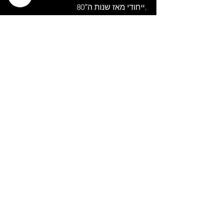
ייחודי מאז שנות ה־80.
תכשיטים
שרשאות
עגילים
צמידים
סטים
קולקציית ילדות ונערות
קולקציית גוונים
יודאיקה
בתי מזוזה
נטילת ידים
תיק טלית ותפילין
תשמישי קדושה