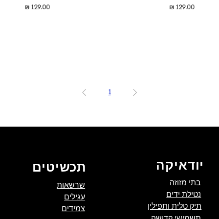
מחיר
מחיר
1
יודאיקה
תכשיטים
בתי מזוזה
שרשאות
נטילת ידים
עגילים
תיק טלית ותפילין
צמידים
תשמישי קדושה