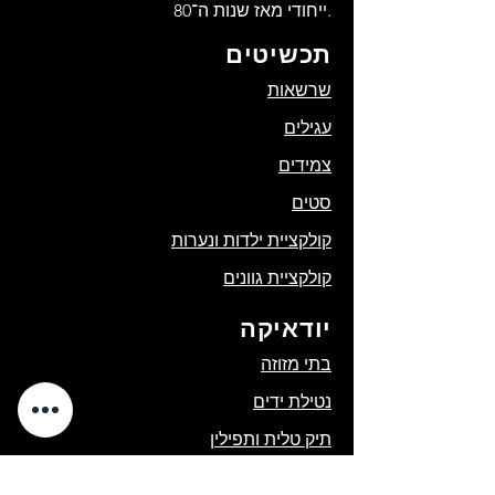
ייחודי מאז שנות ה־80.
תכשיטים
שרשאות
עגילים
צמידים
סטים
קולקציית ילדות ונערות
קולקציית גוונים
יודאיקה
בתי מזוזה
נטילת ידים
תיק טלית ותפילין
תשמישי קדושה