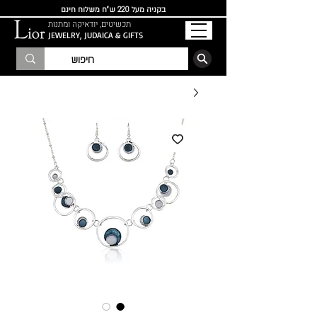
בקניה מעל 220 ש"ח משלוח חינם
תכשיטים, יודאיקה ומתנות
JEWELRY, JUDAICA & GIFTS
הרשמו לרשימת התפוצה