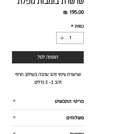
שרשרת בומבות נופלת
מחיר
כמות
*
הוספה לסל
שרשרת ציפוי זהב עניבה בשילוב חרוזי
זהב ב- 2 גדלים
פריטי התכשיט
השרשרת מעוצבת ומיוצרת בישראל
משלוחים
בעבודת יד
השרשרת עשויה מציפוי זהב מקרוני איכותי
שליח עד הבית - חינם ! בהזמנה מעל