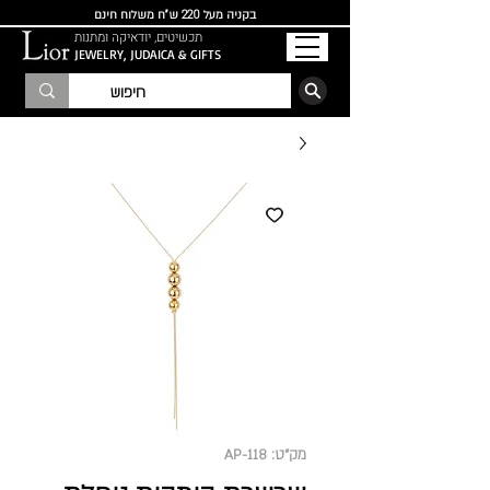
בקניה מעל 220 ש"ח משלוח חינם
תכשיטים, יודאיקה ומתנות
JEWELRY, JUDAICA & GIFTS
הרשמו לרשימת התפוצה
מק"ט: AP-118