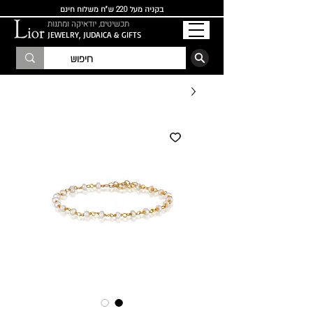
בקניה מעל 220 ש"ח משלוח חינם
תכשיטים, יודאיקה ומתנות
JEWELRY, JUDAICA & GIFTS
הרשמו לרשימת התפוצה