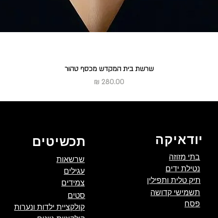
שרשת בית המקדש מכסף טהור
מחיר
יודאיקה
תכשיטים
בתי מזוזה
שרשאות
נטילת ידים
עגילים
תיק טלית ותפילין
צמידים
תשמישי קדושה
סטים
פסח
קולקציית ילדות ונערות