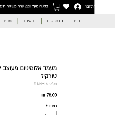
בקניה מעל 220 ש"ח משלוח חינם
התחבר
בית
תכשיטים
יודאיקה
שבת
מעמד אלומיניום מעוצב ל
טורקיז
מק"ט: E-NNM-4
מחיר
כמות
*