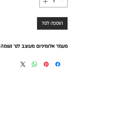
הוספה לסל
מעמד אלומיניום מעוצב לנר נשמה 
12*6 ס"מ
מעצב: יאיר עמנואל