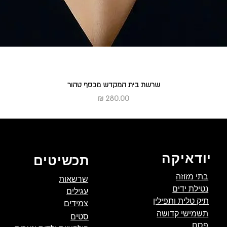
שרשת בית המקדש מכסף טהור
מחיר
יודאיקה
תכשיטים
בתי מזוזה
שרשאות
נטילת ידים
עגילים
תיק טלית ותפילין
צמידים
תשמישי קדושה
סטים
פסח