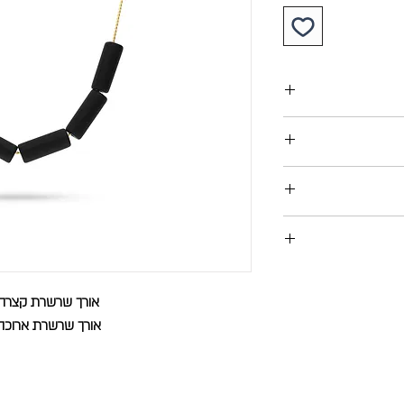
בהזמנה מתחת ל- 280 ש"ח , עלות שליח עד הבית 30 ש"ח
לשנה !
 מנת להציגה במקרה
ניתן להחזיר פריטים תמורת שובר זיכוי או החזר כספי עד 14
, שברים או אובדן.
אי שלא נעשה בהם
אורך שרשרת קצרה: 45 ס״
רוף חשבונית קנייה,
אורך שרשרת ארוכה: 55 ס
 התכשיט
לוח