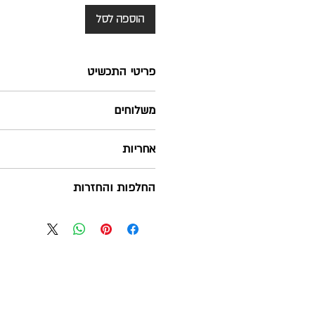
הוספה לסל
פריטי התכשיט
משלוחים
שליח עד הבית - חינם ! בהזמנה מעל 280 ש"ח
אחריות
בלבד
כל התכשיטים שלנו מגיעים עם אחריות 
החלפות והחזרות
זמן משלוח: בין 3-6 ימי עסקים מיום המשלוח
יש לשמור על הקבלה/ פתק החלפה על
הצורך
דואר רשום- 15 ש"ח
האחריות אינה תקפה במקרים של שריטות
יום, בדואר חוזר או בחנויות שלנו, בתנ
זמן משלוח: עד 14 ימי עסקים מיום המשלוח
שימוש, שלא נפל בהם שום פגם/נזק ובצי
ראה מדיניות אחריות, תיקונים ושמירת
בהתאם להוראות חוק הגנת הצרכן
איסוף עצמי - ללא עלות
לא יינתן זיכוי או החזר כספי על דמי מש
ראה מדיניות משלוחים