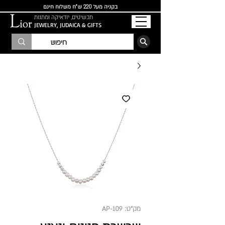
בקניה מעל 220 ש"ח משלוח חינם
תכשיטים, יודאיקה ומתנות
JEWELRY, JUDAICA & GIFTS
הרשמו לרשימת התפוצה
מק"ט: AP-109