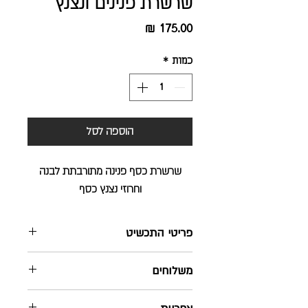
שרשרת פנינים ונצנץ
מחיר
כמות
*
הוספה לסל
שרשרת כסף פנינה מתורבתת לבנה
וחרוזי נצנץ כסף
פריטי התכשיט
השרשרת מעוצבת ומיוצרת בישראל
משלוחים
בעבודת יד
השרשרת עשויה מכסף סטרלינג 925
שליח עד הבית - חינם ! בהזמנה מעל