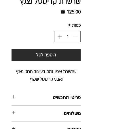
שרשרת קריסטל נצנץ
מחיר
כמות
*
הוספה לסל
שרשרת ציפוי זהב בעיצוב חרוזי נצנץ
ואבני קריסטל שקוף
פריטי התכשיט
שרשרת מעוצבת ומיוצרת בישראל
משלוחים
בעבודת יד
השרשרת וחרוזי הנצנץ עשויים מציפוי זהב
שליח עד הבית - חינם ! בהזמנה מעל