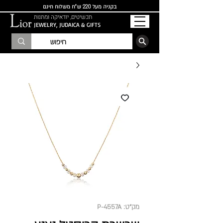
בקניה מעל 220 ש"ח משלוח חינם
תכשיטים, יודאיקה ומתנות
JEWELRY, JUDAICA & GIFTS
הרשמו לרשימת התפוצה
מק"ט: P-4557A