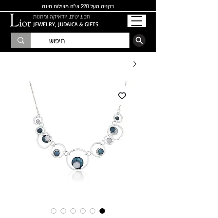
בקניה מעל 220 ש"ח משלוח חינם
תכשיטים, יודאיקה ומתנות
JEWELRY, JUDAICA & GIFTS
הרשמו לרשימת התפוצה