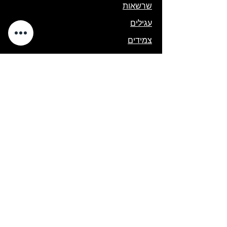
שרשאות
עגילים
צמידים
סטים
קולקציית ילדות ונערות
קולקציית גוונים
יודאיקה
בתי מזוזה
נטילת ידים
תיק טלית ותפילין
תשמישי קדושה
פסח
קישורים מהירים