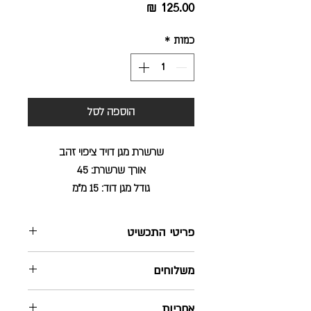
מחיר
כמות
*
הוספה לסל
שרשרת מגן דויד ציפוי זהב
אורך שרשרת: 45
גודל מגן דוד: 15 מ״מ
פריטי התכשיט
שרשרת ציפוי זהב מקרוני
משלוחים
אורך שרשרת 45
גודל מגן דוד 15 ממ
שליח עד הבית - חינם ! בהזמנה מעל
אחריות