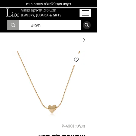
בקניה מעל 220 ש"ח משלוח חינם
תכשיטים, יודאיקה ומתנות
JEWELRY, JUDAICA & GIFTS
הרשמו לרשימת התפוצה
מק"ט: P-4301