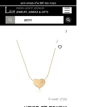
בקניה מעל 220 ש"ח משלוח חינם
תכשיטים, יודאיקה ומתנות
JEWELRY, JUDAICA & GIFTS
הרשמו לרשימת התפוצה
מק"ט: P-4449