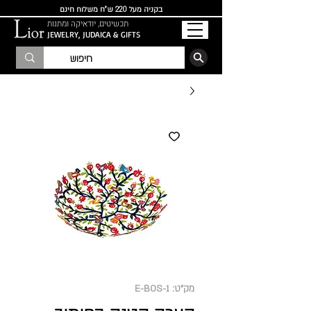
בקניה מעל 220 ש"ח משלוח חינם
תכשיטים, יודאיקה ומתנות
JEWELRY, JUDAICA & GIFTS
הרשמו לרשימת התפוצה
מק"ט: E-BOS-1