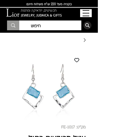
בקניה מעל 220 ש"ח משלוח חינם
תכשיטים, יודאיקה ומתנות
JEWELRY, JUDAICA & GIFTS
הרשמו לרשימת התפוצה
מק"ט: FE-1017