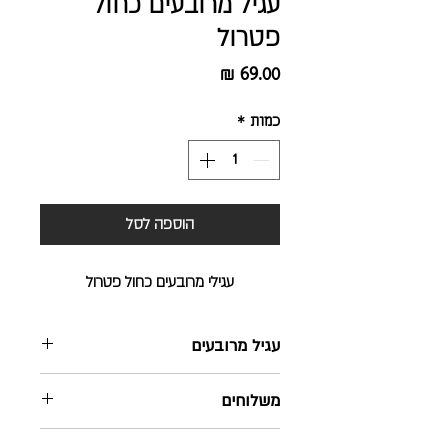
עגיל מרובעים כחול
פטרול
מחיר
כמות
*
הוספה לסל
עגילי מרובעים כחול פטרול
עגיל מרובעים
חומר: בראס
משלוחים
צבע: אמייל
מידת עגלים: 4 ס"מ
שליח עד הבית - חינם ! בהזמנה מעל