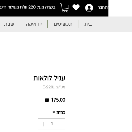
בקניה מעל 220 ש"ח משלוח חינם
התחבר
בית
תכשיטים
יודאיקה
שבת
עגיל לולאות
מק"ט: E-2231
מחיר
כמות
*