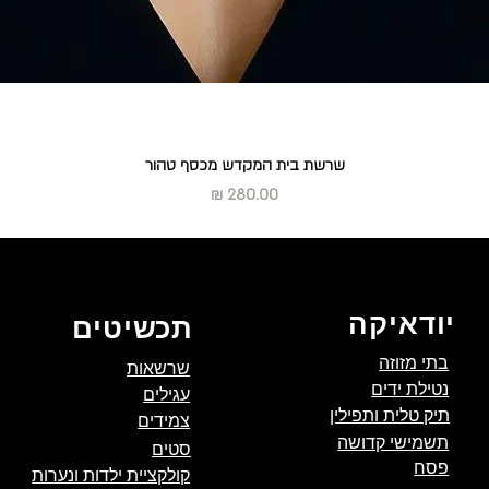
שרשת בית המקדש מכסף טהור
מחיר
יודאיקה
תכשיטים
בתי מזוזה
שרשאות
נטילת ידים
עגילים
תיק טלית ותפילין
צמידים
תשמישי קדושה
סטים
פסח
קולקציית ילדות ונערות