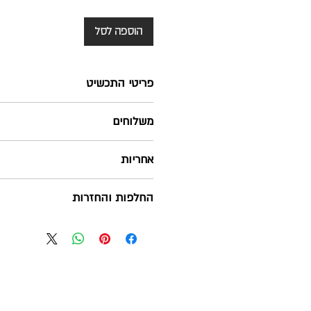
הוספה לסל
פריטי התכשיט
עגיל מעוצב ומיוצר בישראל בעבודת יד
משלוחים
העגיל עשוי מכסף סטרלינג 925
אורך עגיל: 2.2 ס"מ, רוחב עגיל: 2 ס"מ
שליח עד הבית - חינם ! בהזמנה מעל 280 ש"ח
אחריות
הפריט מגיע עם אחריות לשנה וארוז למ
בלבד
כל התכשיטים שלנו מגיעים עם אחריות 
החלפות והחזרות
זמן משלוח: בין 3-6 ימי עסקים מיום המשלוח
יש לשמור על הקבלה/ פתק החלפה על
הצורך
דואר רשום- 15 ש"ח
האחריות אינה תקפה במקרים של שריטות
יום, בדואר חוזר או בחנויות שלנו, בתנ
זמן משלוח: עד 14 ימי עסקים מיום המשלוח
שימוש, שלא נפל בהם שום פגם/נזק ובצי
ראה מדיניות אחריות, תיקונים ושמירת
בהתאם להוראות חוק הגנת הצרכן
איסוף עצמי - ללא עלות