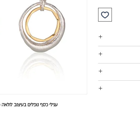
תנה.
בהזמנה מתחת ל- 280 ש"ח , עלות שליח עד הבית 30 ש"ח
לשנה !
 מנת להציגה במקרה
ניתן להחזיר פריטים תמורת שובר זיכוי או החזר כספי עד 14
עגילי כסף נופלים בעיצוב לולאה 
, שברים או אובדן.
אי שלא נעשה בהם
רוף חשבונית קנייה,
 התכשיט