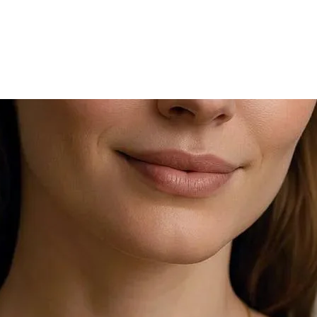
לוח
להחזיר או להחליף