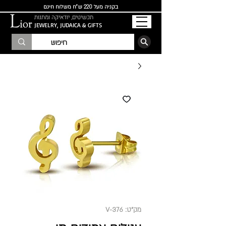
בקניה מעל 220 ש"ח משלוח חינם
תכשיטים, יודאיקה ומתנות
JEWELRY, JUDAICA & GIFTS
הרשמו לרשימת התפוצה
מק"ט: V-376