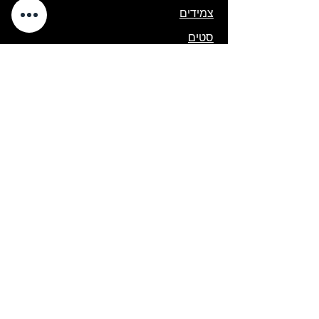
צמידים
סטים
קולקציית ילדות ונערות
קולקציית גוונים
יודאיקה
בתי מזוזה
נטילת ידים
תיק טלית ותפילין
תשמישי קדושה
פסח
קישורים מהירים
סניפים
אודות