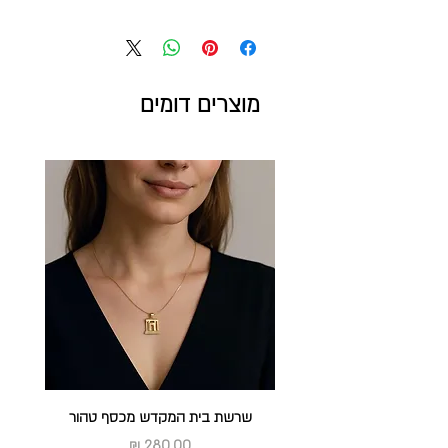
תיק טלית - 35*30 ס"מ
תיק תפילין - 25*20 ס"מ
אפליקציה רקומה על קטיפה
*המחיר לסט (תיק טלית + תיק תפילין)
מוצרים דומים
מעצב: יאיר עמנואל
שרשת בית המקדש מכסף טהור
מחיר