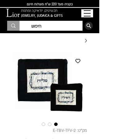
בקניה מעל 220 ש"ח משלוח חינם
תכשיטים, יודאיקה ומתנות
JEWELRY, JUDAICA & GIFTS
הרשמו לרשימת התפוצה
מק"ט: E-TBV-TFV-2