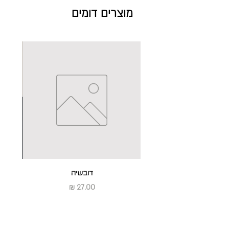
מעצב: יאיר עמנואל
מוצרים דומים
דובשיה
שרש
מחיר