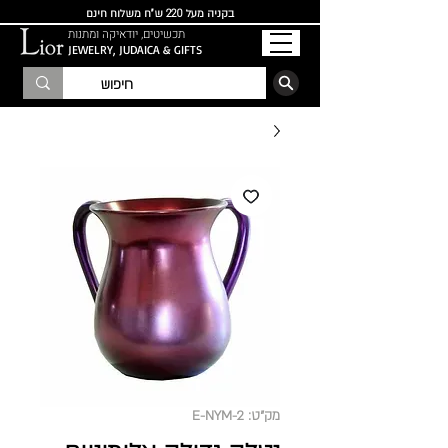
בקניה מעל 220 ש"ח משלוח חינם
תכשיטים, יודאיקה ומתנות
JEWELRY, JUDAICA & GIFTS
הרשמו לרשימת התפוצה
מק"ט: E-NYM-2