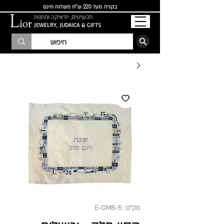
בקניה מעל 220 ש"ח משלוח חינם
תכשיטים, יודאיקה ומתנות
JEWELRY, JUDAICA & GIFTS
הרשמו לרשימת התפוצה
מק"ט: E-CMB-5