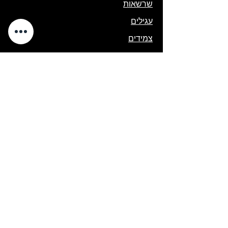
שרשאות
עגילים
צמידים
סטים
קולקציית ילדות ונערות
קולקציית גוונים
יודאיקה
בתי מזוזה
נטילת ידים
תיק טלית ותפילין
תשמישי קדושה
פסח
קישורים מהירים