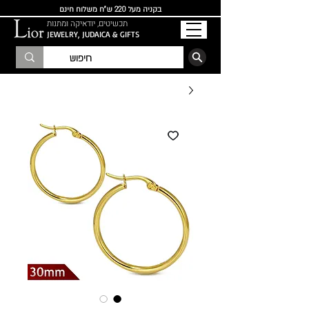
בקניה מעל 220 ש"ח משלוח חינם
תכשיטים, יודאיקה ומתנות
JEWELRY, JUDAICA & GIFTS
הרשמו לרשימת התפוצה