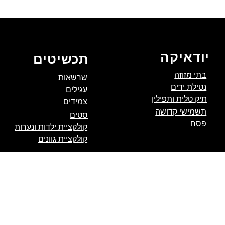
יודאיקה
תכשיטים
בתי מזוזה
שרשאות
נטילת ידים
עגילים
תיק טלית ותפילין
צמידים
תשמישי קדושה
סטים
פסח
קולקציית ילדות ונערות
קולקציית גוונים
קנייה מאובטחת
 והחלפות
|
אחריות ותיקונים